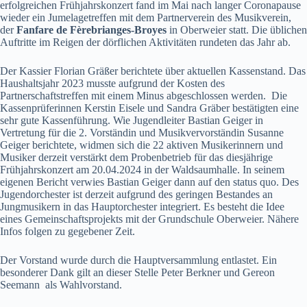
erfolgreichen Frühjahrskonzert fand im Mai nach langer Coronapause
wieder ein Jumelagetreffen mit dem Partnerverein des Musikverein,
der
Fanfare de Fèrebrianges-Broyes
in Oberweier statt. Die üblichen
Auftritte im Reigen der dörflichen Aktivitäten rundeten das Jahr ab.
Der Kassier Florian Gräßer berichtete über aktuellen Kassenstand. Das
Haushaltsjahr 2023 musste aufgrund der Kosten des
Partnerschaftstreffen mit einem Minus abgeschlossen werden. Die
Kassenprüferinnen Kerstin Eisele und Sandra Gräber bestätigten eine
sehr gute Kassenführung. Wie Jugendleiter Bastian Geiger in
Vertretung für die 2. Vorständin und Musikvervorständin Susanne
Geiger berichtete, widmen sich die 22 aktiven Musikerinnern und
Musiker derzeit verstärkt dem Probenbetrieb für das diesjährige
Frühjahrskonzert am 20.04.2024 in der Waldsaumhalle. In seinem
eigenen Bericht verwies Bastian Geiger dann auf den status quo. Des
Jugendorchester ist derzeit aufgrund des geringen Bestandes an
Jungmusikern in das Hauptorchester integriert. Es besteht die Idee
eines Gemeinschaftsprojekts mit der Grundschule Oberweier. Nähere
Infos folgen zu gegebener Zeit.
Der Vorstand wurde durch die Hauptversammlung entlastet. Ein
besonderer Dank gilt an dieser Stelle Peter Berkner und Gereon
Seemann als Wahlvorstand.